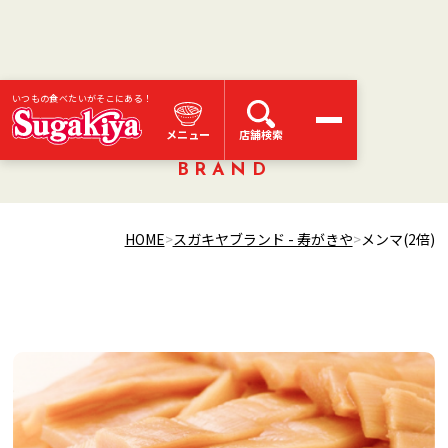
いつもの食べたいがそこにある！
スガキヤブランド
メニュー
店舗検索
BRAND
HOME
スガキヤブランド - 寿がきや
メンマ(2倍)