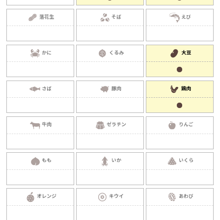
落花生
そば
えび
かに
くるみ
大豆
さば
豚肉
鶏肉
牛肉
ゼラチン
りんご
もも
いか
いくら
オレンジ
キウイ
あわび