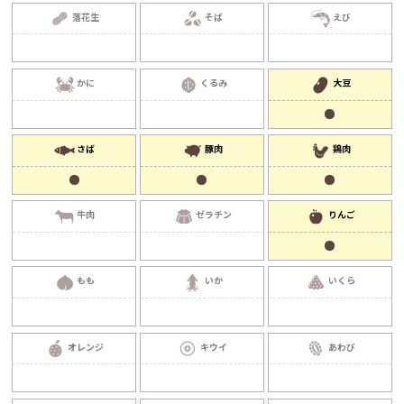
落花生
そば
えび
かに
くるみ
大豆
さば
豚肉
鶏肉
牛肉
ゼラチン
りんご
もも
いか
いくら
オレンジ
キウイ
あわび