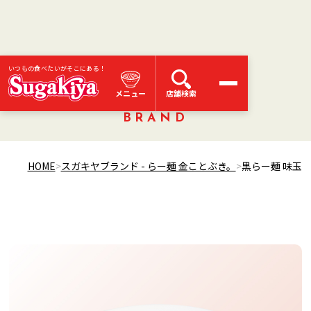
いつもの食べたいがそこにある！
スガキヤブランド
メニュー
店舗検索
BRAND
HOME
スガキヤブランド - らー麺 金ことぶき。
黒らー麺 味玉