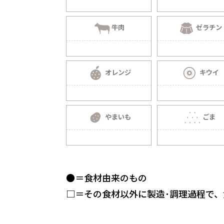
牛肉
ゼラチン
オレンジ
キウイ
やまいも
ごま
●＝食材由来のもの
□＝その食材以外に製造･調理過程で