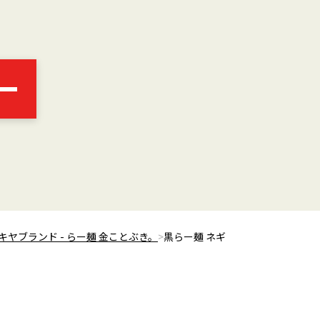
キヤブランド - らー麺 金ことぶき。
黒らー麺 ネギ