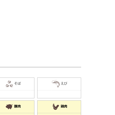
そば
えび
豚肉
鶏肉