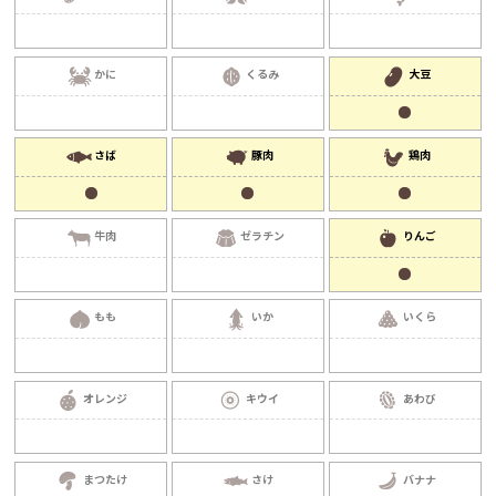
かに
くるみ
大豆
さば
豚肉
鶏肉
牛肉
ゼラチン
りんご
もも
いか
いくら
オレンジ
キウイ
あわび
まつたけ
さけ
バナナ